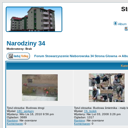
St
Album
Narodziny 34
Moderatorzy: Brak
Forum Stowarzyszenie Nieborowska 34 Strona Glowna
->
Alb
Kate
Tytul obrazka: Budowa drogi
Tytul obrazka: Budowa śmietnika - mały k
Wyslal:
18C_wojtazy
Wyslal:
7A_bolek
Wyslany: Wto Lis 16, 2010 9:56 pm
Wyslany: Nie Lut 03, 2008 3:26 pm
Ogladan: 3689
Ogladan: 1317
Ranking
:
Nie oceniane
Ranking
:
Nie oceniane
Komentarze
: 0
Komentarze
: 0