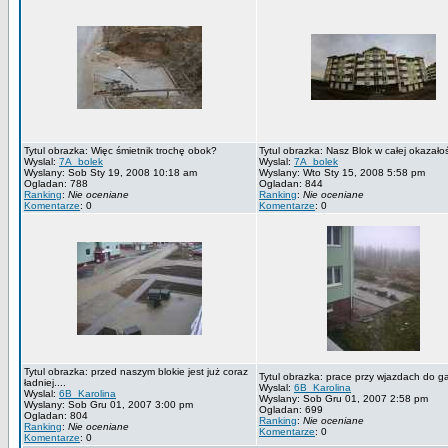
Tytul obrazka: Więc śmietnik trochę obok?
Tytul obrazka: Nasz Blok w całej okazałoś
Wyslal:
7A_bolek
Wyslal:
7A_bolek
Wyslany: Sob Sty 19, 2008 10:18 am
Wyslany: Wto Sty 15, 2008 5:58 pm
Ogladan: 788
Ogladan: 844
Ranking
:
Nie oceniane
Ranking
:
Nie oceniane
Komentarze
: 0
Komentarze
: 0
Tytul obrazka: przed naszym blokie jest już coraz
Tytul obrazka: prace przy wjazdach do g
ładniej....
Wyslal:
6B_Karolina
Wyslal:
6B_Karolina
Wyslany: Sob Gru 01, 2007 2:58 pm
Wyslany: Sob Gru 01, 2007 3:00 pm
Ogladan: 699
Ogladan: 804
Ranking
:
Nie oceniane
Ranking
:
Nie oceniane
Komentarze
: 0
Komentarze
: 0