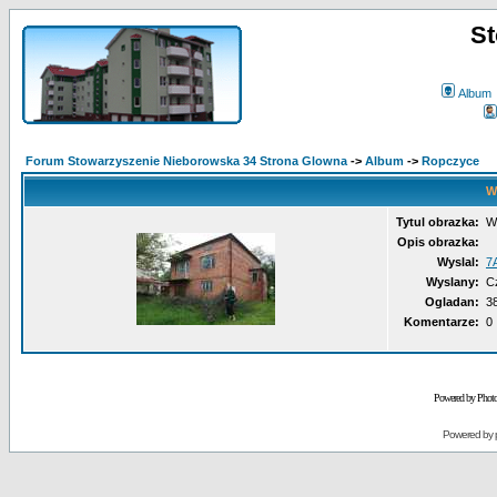
St
Album
Forum Stowarzyszenie Nieborowska 34 Strona Glowna
->
Album
->
Ropczyce
W
Tytul obrazka:
W
Opis obrazka:
Wyslal:
7
Wyslany:
C
Ogladan:
3
Komentarze:
0
Powered by Phot
Powered by