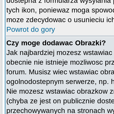
dostepna z formularza wysylania
tych ikon, poniewaz moga spowod
moze zdecydowac o usunieciu ich
Powrot do gory
Czy moge dodawac Obrazki?
Jak najbardziej mozesz wstawiac
obecnie nie istnieje mozliwosc p
forum. Musisz wiec wstawiac obraz
ogolnodostepnym serwerze, np. ht
Nie mozesz wstawiac obrazkow z
(chyba ze jest on publicznie do
przechowywanych na stronach wym