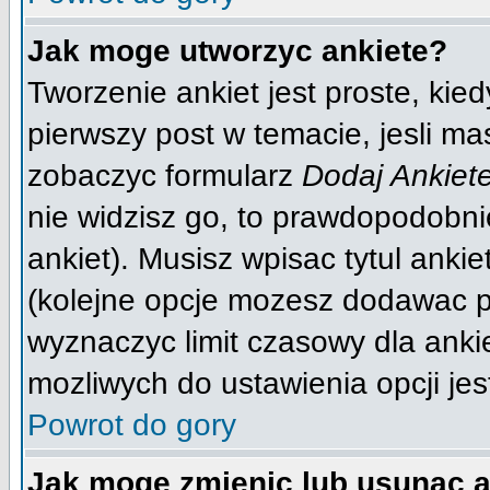
Jak moge utworzyc ankiete?
Tworzenie ankiet jest proste, kie
pierwszy post w temacie, jesli m
zobaczyc formularz
Dodaj Ankiet
nie widzisz go, to prawdopodobn
ankiet). Musisz wpisac tytul anki
(kolejne opcje mozesz dodawac 
wyznaczyc limit czasowy dla ankie
mozliwych do ustawienia opcji jes
Powrot do gory
Jak moge zmienic lub usunac a