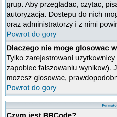
grup. Aby przegladac, czytac, pis
autoryzacja. Dostepu do nich mog
oraz administratorzy i z nimi pow
Powrot do gory
Dlaczego nie moge glosowac w
Tylko zarejestrowani uzytkownic
zapobiec falszowaniu wynikow). Je
mozesz glosowac, prawdopodobni
Powrot do gory
Formato
Czym jest BBCode?