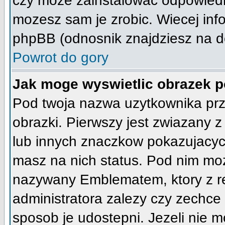
czy moze zainstalowac odpowiedni 
mozesz sam je zrobic. Wiecej info
phpBB (odnosnik znajdziesz na do
Powrot do gory
Jak moge wyswietlic obrazek 
Pod twoja nazwa uzytkownika pr
obrazki. Pierwszy jest zwiazany 
lub innych znaczkow pokazujacych
masz na nich status. Pod nim mo
nazywany Emblematem, ktory z reg
administratora zalezy czy zechce
sposob je udostepni. Jezeli nie mo