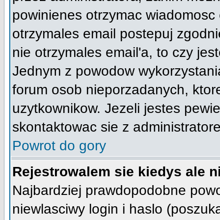
powinienes otrzymac wiadomosc c
otrzymales email postepuj zgodnie
nie otrzymales email'a, to czy je
Jednym z powodow wykorzystania 
forum osob nieporzadanych, ktor
uzytkownikow. Jezeli jestes pewi
skontaktowac sie z administrator
Powrot do gory
Rejestrowalem sie kiedys ale n
Najbardziej prawdopodobne powod
niewlasciwy login i haslo (poszukaj