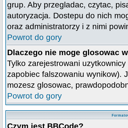
grup. Aby przegladac, czytac, pis
autoryzacja. Dostepu do nich mog
oraz administratorzy i z nimi pow
Powrot do gory
Dlaczego nie moge glosowac w
Tylko zarejestrowani uzytkownic
zapobiec falszowaniu wynikow). Je
mozesz glosowac, prawdopodobni
Powrot do gory
Formato
Czym jest BBCode?