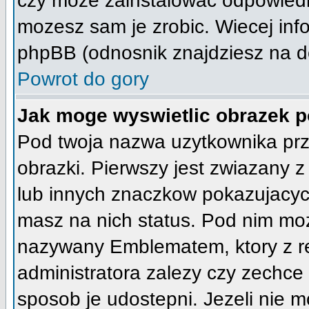
czy moze zainstalowac odpowiedni 
mozesz sam je zrobic. Wiecej info
phpBB (odnosnik znajdziesz na do
Powrot do gory
Jak moge wyswietlic obrazek 
Pod twoja nazwa uzytkownika pr
obrazki. Pierwszy jest zwiazany 
lub innych znaczkow pokazujacych
masz na nich status. Pod nim mo
nazywany Emblematem, ktory z reg
administratora zalezy czy zechce
sposob je udostepni. Jezeli nie mo