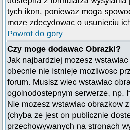
dostepna z formularza wysylania
tych ikon, poniewaz moga spowod
moze zdecydowac o usunieciu ich
Powrot do gory
Czy moge dodawac Obrazki?
Jak najbardziej mozesz wstawiac
obecnie nie istnieje mozliwosc p
forum. Musisz wiec wstawiac obraz
ogolnodostepnym serwerze, np. ht
Nie mozesz wstawiac obrazkow z
(chyba ze jest on publicznie do
przechowywanych na stronach wym