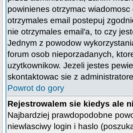
powinienes otrzymac wiadomosc c
otrzymales email postepuj zgodnie
nie otrzymales email'a, to czy je
Jednym z powodow wykorzystania 
forum osob nieporzadanych, ktor
uzytkownikow. Jezeli jestes pewi
skontaktowac sie z administrator
Powrot do gory
Rejestrowalem sie kiedys ale n
Najbardziej prawdopodobne powod
niewlasciwy login i haslo (poszukaj