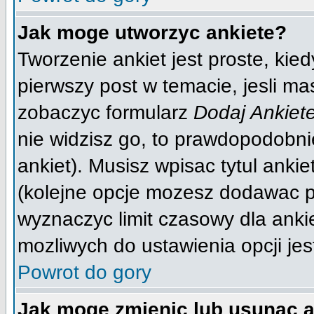
Jak moge utworzyc ankiete?
Tworzenie ankiet jest proste, kie
pierwszy post w temacie, jesli m
zobaczyc formularz
Dodaj Ankiet
nie widzisz go, to prawdopodobn
ankiet). Musisz wpisac tytul anki
(kolejne opcje mozesz dodawac 
wyznaczyc limit czasowy dla ankie
mozliwych do ustawienia opcji jes
Powrot do gory
Jak moge zmienic lub usunac a