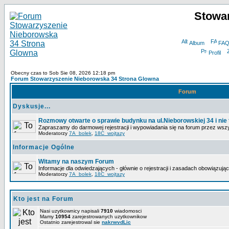
Stowa
Album
FA
Profil
Obecny czas to Sob Sie 08, 2026 12:18 pm
Forum Stowarzyszenie Nieborowska 34 Strona Glowna
Forum
Dyskusje...
Rozmowy otwarte o sprawie budynku na ul.Nieborowskiej 34 i nie 
Zapraszamy do darmowej rejestracji i wypowiadania się na forum przez wsz
Moderatorzy
7A_bolek
,
18C_wojtazy
Informacje Ogólne
Witamy na naszym Forum
Informacje dla odwiedzających - głównie o rejestracji i zasadach obowiązują
Moderatorzy
7A_bolek
,
18C_wojtazy
Kto jest na Forum
Nasi uzytkownicy napisali
7910
wiadomosci
Mamy
10954
zarejestrowanych uzytkownikow
Ostatnio zarejestrowal sie
nakrwvdLic