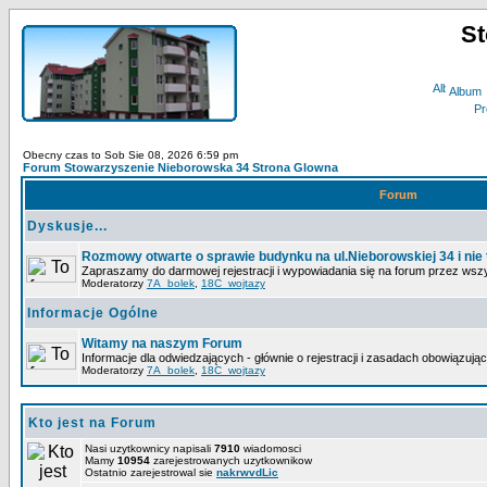
St
Album
Obecny czas to Sob Sie 08, 2026 6:59 pm
Forum Stowarzyszenie Nieborowska 34 Strona Glowna
Forum
Dyskusje...
Rozmowy otwarte o sprawie budynku na ul.Nieborowskiej 34 i nie 
Zapraszamy do darmowej rejestracji i wypowiadania się na forum przez wsz
Moderatorzy
7A_bolek
,
18C_wojtazy
Informacje Ogólne
Witamy na naszym Forum
Informacje dla odwiedzających - głównie o rejestracji i zasadach obowiązują
Moderatorzy
7A_bolek
,
18C_wojtazy
Kto jest na Forum
Nasi uzytkownicy napisali
7910
wiadomosci
Mamy
10954
zarejestrowanych uzytkownikow
Ostatnio zarejestrowal sie
nakrwvdLic