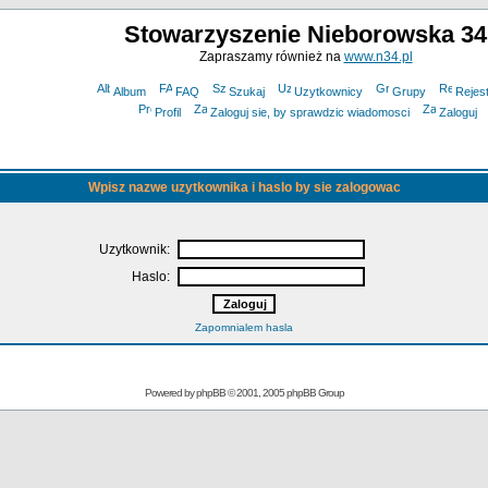
Stowarzyszenie Nieborowska 34
Zapraszamy również na
www.n34.pl
Album
FAQ
Szukaj
Uzytkownicy
Grupy
Rejest
Profil
Zaloguj sie, by sprawdzic wiadomosci
Zaloguj
Wpisz nazwe uzytkownika i haslo by sie zalogowac
Uzytkownik:
Haslo:
Zapomnialem hasla
Powered by
phpBB
© 2001, 2005 phpBB Group