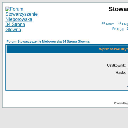
Stowa
Album
FA
Profil
Forum Stowarzyszenie Nieborowska 34 Strona Glowna
Wpisz nazwe uzyt
Uzytkownik:
Haslo:
Powered by