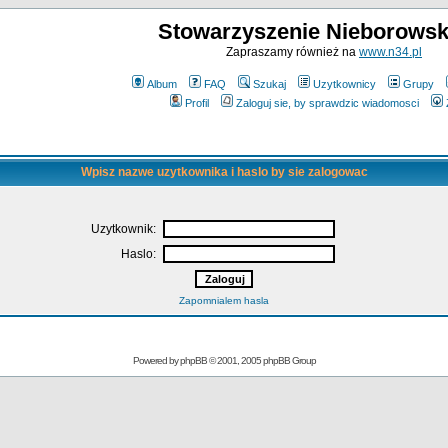
Stowarzyszenie Nieborowsk
Zapraszamy również na
www.n34.pl
Album
FAQ
Szukaj
Uzytkownicy
Grupy
Profil
Zaloguj sie, by sprawdzic wiadomosci
Wpisz nazwe uzytkownika i haslo by sie zalogowac
Uzytkownik:
Haslo:
Zapomnialem hasla
Powered by
phpBB
© 2001, 2005 phpBB Group