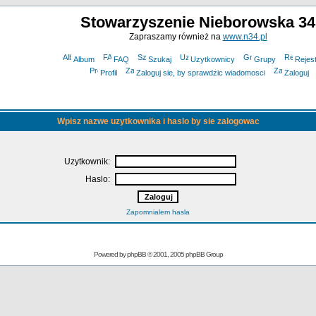
Stowarzyszenie Nieborowska 34
Zapraszamy również na
www.n34.pl
Album
FAQ
Szukaj
Uzytkownicy
Grupy
Rejest
Profil
Zaloguj sie, by sprawdzic wiadomosci
Zaloguj
Wpisz nazwe uzytkownika i haslo by sie zalogowac
Uzytkownik:
Haslo:
Zapomnialem hasla
Powered by
phpBB
© 2001, 2005 phpBB Group