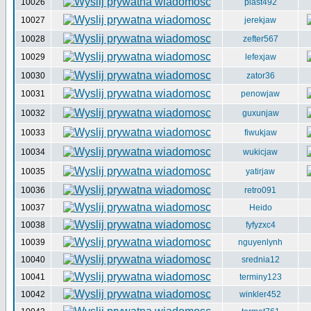
10026
piast492
10027
jerekjaw
10028
zefter567
10029
lefexjaw
10030
zator36
10031
penowjaw
10032
guxunjaw
10033
fiwukjaw
10034
wukicjaw
10035
yatirjaw
10036
retro091
10037
Heido
10038
fyfyzxc4
10039
nguyenlynh
10040
srednia12
10041
terminy123
10042
winkler452