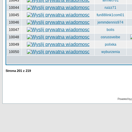
10043
termet761
10044
ruizz71
10045
fun88link1com01
10046
jemmdennis974
10047
bolis
10048
osrussveibe
10049
polixka
10050
wyburzenia
Strona
201
z
219
Powered by