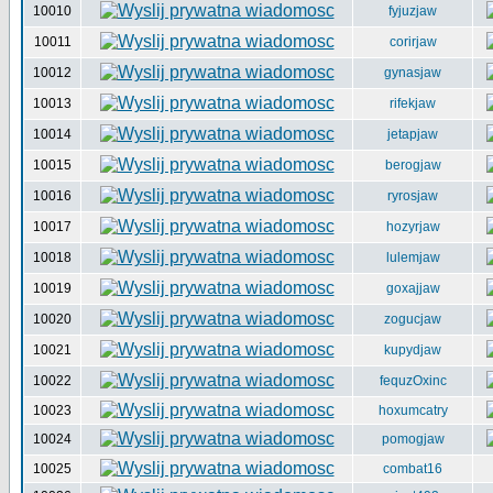
10010
fyjuzjaw
10011
corirjaw
10012
gynasjaw
10013
rifekjaw
10014
jetapjaw
10015
berogjaw
10016
ryrosjaw
10017
hozyrjaw
10018
lulemjaw
10019
goxajjaw
10020
zogucjaw
10021
kupydjaw
10022
fequzOxinc
10023
hoxumcatry
10024
pomogjaw
10025
combat16