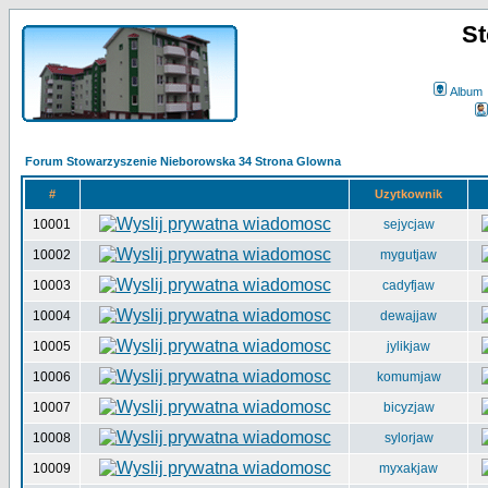
St
Album
Forum Stowarzyszenie Nieborowska 34 Strona Glowna
#
Uzytkownik
10001
sejycjaw
10002
mygutjaw
10003
cadyfjaw
10004
dewajjaw
10005
jylikjaw
10006
komumjaw
10007
bicyzjaw
10008
sylorjaw
10009
myxakjaw