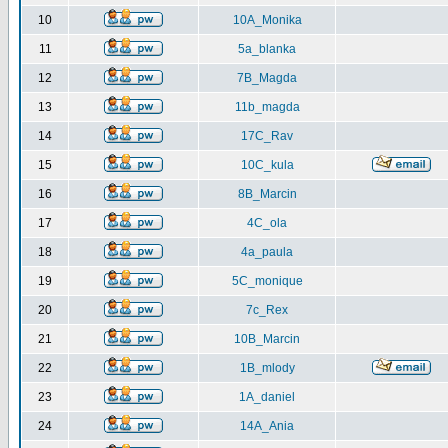
10
10A_Monika
11
5a_blanka
12
7B_Magda
13
11b_magda
14
17C_Rav
15
10C_kula
16
8B_Marcin
17
4C_ola
18
4a_paula
19
5C_monique
20
7c_Rex
21
10B_Marcin
22
1B_mlody
23
1A_daniel
24
14A_Ania