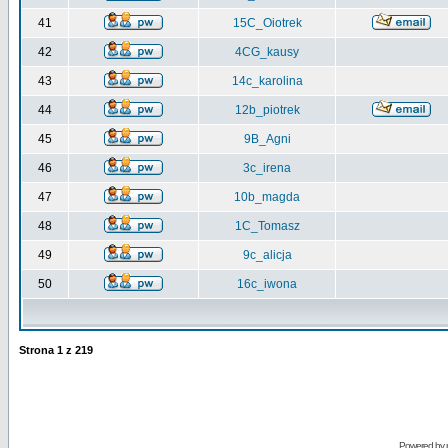
41
15C_Oiotrek
42
4CG_kausy
43
14c_karolina
44
12b_piotrek
45
9B_Agni
46
3c_irena
47
10b_magda
48
1C_Tomasz
49
9c_alicja
50
16c_iwona
Strona
1
z
219
Powered by