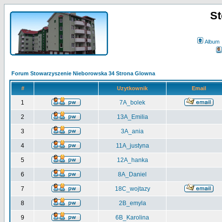
St
Album
Forum Stowarzyszenie Nieborowska 34 Strona Glowna
#
Uzytkownik
Email
1
7A_bolek
2
13A_Emilia
3
3A_ania
4
11A_justyna
5
12A_hanka
6
8A_Daniel
7
18C_wojtazy
8
2B_emyla
9
6B_Karolina