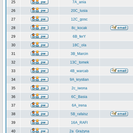
25
7A_ania
26
20C_lusia
27
12C_gosc
28
8c_kocak
29
6B_ferY
30
18C_ola
31
3B_Marcin
32
13C_tomek
33
4B_warcab
34
9A_krystian
35
2c_iwona
36
6C_Basia
37
6A_irena
38
5B_rafalsz
39
16A_RAFI
40
2a_Grażyna