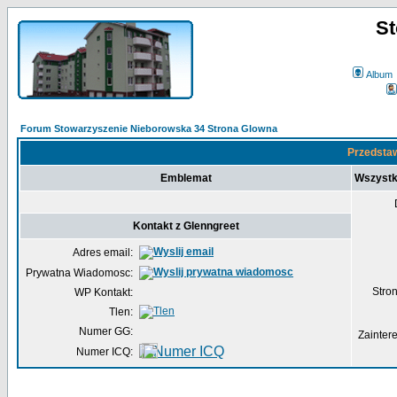
St
Album
Forum Stowarzyszenie Nieborowska 34 Strona Glowna
Przedstaw
Emblemat
Wszystk
Kontakt z Glenngreet
Adres email:
Prywatna Wiadomosc:
Str
WP Kontakt:
Tlen:
Numer GG:
Zainter
Numer ICQ: