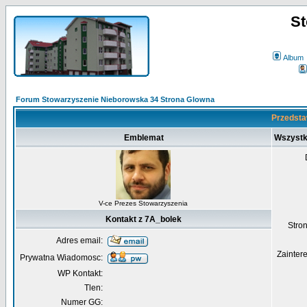
St
Album
Forum Stowarzyszenie Nieborowska 34 Strona Glowna
Przedsta
Emblemat
Wszystk
V-ce Prezes Stowarzyszenia
Kontakt z 7A_bolek
Str
Adres email:
Zainter
Prywatna Wiadomosc:
WP Kontakt:
Tlen:
Numer GG: