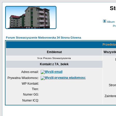
St
Album
Forum Stowarzyszenie Nieborowska 34 Strona Glowna
Przedsta
Emblemat
Wszystk
V-ce Prezes Stowarzyszenia
Kontakt z 7A_bolek
Adres email:
Prywatna Wiadomosc:
WP Kontakt:
Str
Tlen:
Numer GG:
Zainter
Numer ICQ: