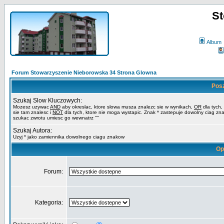
St
Album
Forum Stowarzyszenie Nieborowska 34 Strona Glowna
Pos
Szukaj Slow Kluczowych:
Mozesz uzywac
AND
aby okreslac, ktore slowa musza znalezc sie w wynikach,
OR
dla tych,
sie tam znalesc i
NOT
dla tych, ktore nie moga wystapic. Znak * zastepuje dowolny ciag zn
szukac zwrotu umiesc go wewnatrz ""
Szukaj Autora:
Uzyj * jako zamiennika dowolnego ciagu znakow
Op
Forum:
Kategoria: