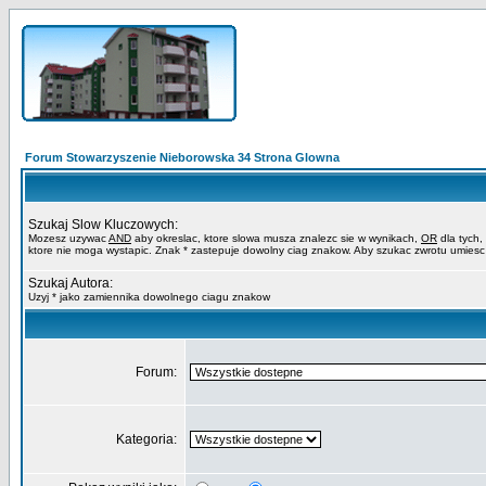
Forum Stowarzyszenie Nieborowska 34 Strona Glowna
Szukaj Slow Kluczowych:
Mozesz uzywac
AND
aby okreslac, ktore slowa musza znalezc sie w wynikach,
OR
dla tych,
ktore nie moga wystapic. Znak * zastepuje dowolny ciag znakow. Aby szukac zwrotu umiesc
Szukaj Autora:
Uzyj * jako zamiennika dowolnego ciagu znakow
Forum:
Kategoria: