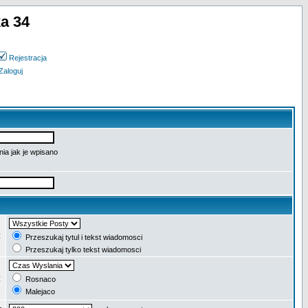
a 34
Rejestracja
Zaloguj
ia jak je wpisano
:
Przeszukaj tytul i tekst wiadomosci
Przeszukaj tylko tekst wiadomosci
:
Rosnaco
Malejaco