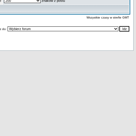
e
znakow z postu
Wszystkie czasy w strefie GMT
z do: