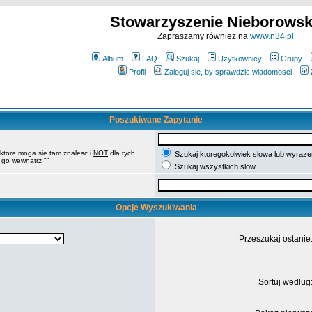
Stowarzyszenie Nieborowsk
Zapraszamy również na
www.n34.pl
Album
FAQ
Szukaj
Uzytkownicy
Grupy
Profil
Zaloguj sie, by sprawdzic wiadomosci
Poszukiwane Zapytanie
 ktore moga sie tam znalesc i
NOT
dla tych,
Szukaj ktoregokolwiek slowa lub wyrazen
 go wewnatrz ""
Szukaj wszystkich slow
Opcje Wyszukiwania
Przeszukaj ostanie
Sortuj wedlug