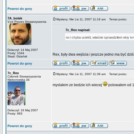
Powrot do gory
7A_bolek
Wyslany: Nie Lis 11, 2007 11:19 am
Temat postu:
V-ce Prezes Stowarzyszenia
7c_Rex napisal:
no i chyba uciekli, właśnie sprawdziłem ekiy t
Dolaczyl: 14 Maj 2007
Posty: 1044
Rex, były dwa wejścia i jeszcze jedno ma być dzi
Skad: Gdańsk
Powrot do gory
7c_Rex
Wyslany: Nie Lis 11, 2007 11:39 am
Temat postu:
Członek Stowarzyszenia
Nieborowska 34
myslałem ze bedzie ich wiecej
polowałem od 10
Dolaczyl: 16 Maj 2007
Posty: 683
Powrot do gory