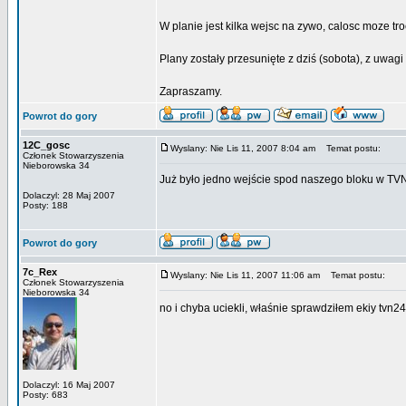
W planie jest kilka wejsc na zywo, calosc moze tro
Plany zostały przesunięte z dziś (sobota), z uwagi
Zapraszamy.
Powrot do gory
12C_gosc
Wyslany: Nie Lis 11, 2007 8:04 am
Temat postu:
Członek Stowarzyszenia
Nieborowska 34
Już było jedno wejście spod naszego bloku w TVN2
Dolaczyl: 28 Maj 2007
Posty: 188
Powrot do gory
7c_Rex
Wyslany: Nie Lis 11, 2007 11:06 am
Temat postu:
Członek Stowarzyszenia
Nieborowska 34
no i chyba uciekli, właśnie sprawdziłem ekiy tvn2
Dolaczyl: 16 Maj 2007
Posty: 683