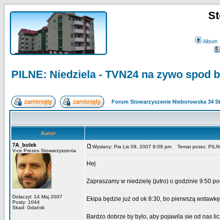
St
Album
PILNE: Niedziela - TVN24 na zywo spod b
Forum Stowarzyszenie Nieborowska 34 S
Autor
7A_bolek
Wyslany: Pia Lis 09, 2007 8:09 pm
Temat postu: PILNE:
V-ce Prezes Stowarzyszenia
Hej
Zapraszamy w niedzielę (jutro) o godzinie 9:50 
Dolaczyl: 14 Maj 2007
Ekipa będzie już od ok 8:30, bo pierwszą wstawkę
Posty: 1044
Skad: Gdańsk
Bardzo dobrze by bylo, aby pojawila sie od nas l