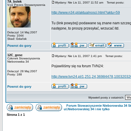
7A_bolek
Wyslany: Nie Lis 11, 2007 11:52 am
Temat postu:
V-ce Prezes Stowarzyszenia
http://www.n34.pl/aktualnosci.html?aktu=59
Tu (link powyżej) podawane są znane nam szczegóły r
następne, to proszę przesyłać, wrzucać itd.
Dolaczyl: 14 Maj 2007
Posty: 1044
Skad: Gdańsk
Powrot do gory
12C_gosc
Wyslany: Nie Lis 11, 2007 1:41 pm
Temat postu:
Członek Stowarzyszenia
Nieborowska 34
Pojawiliśmy się na forum TVN24:
Dolaczyl: 28 Maj 2007
Posty: 188
http://www.tvn24.pl/1,251,24,36984478,10032032
Powrot do gory
Wyswietl posty z ostatnich:
Forum Stowarzyszenie Nieborowska 34 S
ul.Nieborowskiej 34 i nie tylko
Strona
1
z
1