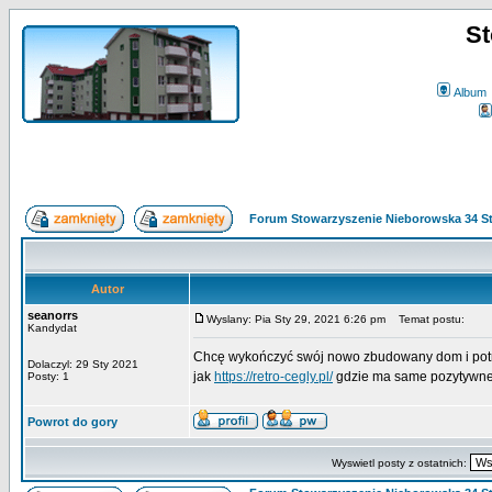
St
Album
Forum Stowarzyszenie Nieborowska 34 S
Autor
seanorrs
Wyslany: Pia Sty 29, 2021 6:26 pm
Temat postu:
Kandydat
Chcę wykończyć swój nowo zbudowany dom i potrz
Dolaczyl: 29 Sty 2021
jak
https://retro-cegly.pl/
gdzie ma same pozytywne 
Posty: 1
Powrot do gory
Wyswietl posty z ostatnich: