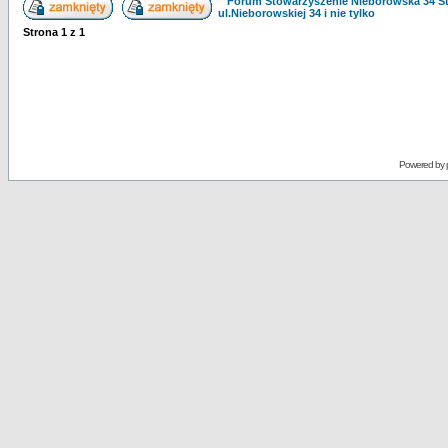
Forum Stowarzyszenie Nieborowska 34 S
ul.Nieborowskiej 34 i nie tylko
Strona
1
z
1
Powered by