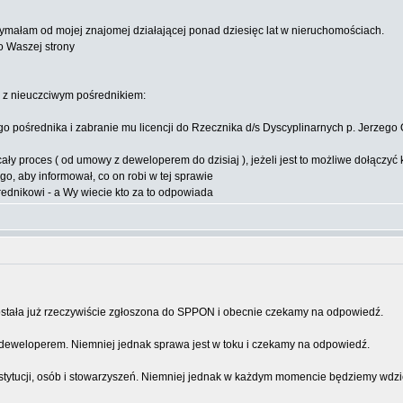
ymałam od mojej znajomej działającej ponad dziesięc lat w nieruchomościach.
do Waszej strony
ę z nieuczciwym pośrednikiem:
 pośrednika i zabranie mu licencji do Rzecznika d/s Dyscyplinarnych p. Jerzego O
ły proces ( od umowy z deweloperem do dzisiaj ), jeżeli jest to możliwe dołączy
, aby informował, co on robi w tej sprawie
ednikowi - a Wy wiecie kto za to odpowiada
 została już rzeczywiście zgłoszona do SPPON i obecnie czekamy na odpowiedź.
e deweloperem. Niemniej jednak sprawa jest w toku i czekamy na odpowiedź.
stytucji, osób i stowarzyszeń. Niemniej jednak w każdym momencie będziemy wdzięcz