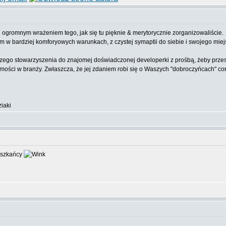
ogromnym wrażeniem tego, jak się tu pięknie & merytorycznie zorganizowaliście.
um w bardziej komforyowych warunkach, z czystej symaptii do siebie i swojego mie
zego stowarzyszenia do znajomej doświadczonej developerki z prośbą, żeby przesł
mości w branży. Zwłaszcza, że jej zdaniem robi się o Waszych "dobroczyńcach" co
iaki
szkańcy