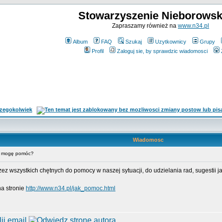
Stowarzyszenie Nieborowsk
Zapraszamy również na
www.n34.pl
Album
FAQ
Szukaj
Uzytkownicy
Grupy
Profil
Zaloguj sie, by sprawdzic wiadomosci
Wiadomosc
k mogę pomóc?
 wszystkich chętnych do pomocy w naszej sytuacji, do udzielania rad, sugestii j
a stronie
http://www.n34.pl/jak_pomoc.html