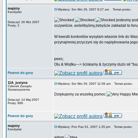
majstry
Wyslany: Sro Wrz 26, 2007 8:27 am
Temat postu:
Kandydat
jestesmy pod 
Dolaczyl: 26 Wrz 2007
oczywiście, wolelibyśmy,żebyście zakładali to for
Posty: 2
W kwestii konkretów wysyłam własnie link do Was
przynajmniej przyczyni się do napiętnowania jego
pees;
Olu & Wojtku---> ściskamy & życzymy dużo sił *buz
Powrot do gory
11A_justyna
Wyslany: Sro Wrz 26, 2007 11:56 am
Temat postu:
Członek Zarządu
Stowarzyszenia
Dziękujemy za wszelką pomoc
Mie
Dolaczyl: 14 Maj 2007
Posty: 866
Powrot do gory
majstry
Wyslany: Pon Paz 01, 2007 1:35 pm
Temat postu:
Kandydat
witam