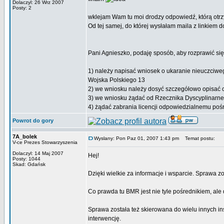
Dolaczyl: 26 Wrz 2007
Posty: 2
wklejam Wam tu moi drodzy odpowiedź, którą otrz
Od tej samej, do której wysłałam maila z linkiem 
Pani Agnieszko, podaję sposób, aby rozprawić si
1) należy napisać wniosek o ukaranie nieuczciwego
Wojska Polskiego 13
2) we wniosku należy dosyć szczegółowo opisać ca
3) we wniosku żądać od Rzecznika Dyscyplinarnego
4) żądać zabrania licencji odpowiedzialnemu pośr
Powrot do gory
7A_bolek
Wyslany: Pon Paz 01, 2007 1:43 pm
Temat postu:
V-ce Prezes Stowarzyszenia
Dolaczyl: 14 Maj 2007
Hej!
Posty: 1044
Skad: Gdańsk
Dzięki wielkie za informacje i wsparcie. Sprawa
Co prawda tu BMR jest nie tyle pośrednikiem, al
Sprawa została też skierowana do wielu innych in
interwencję.