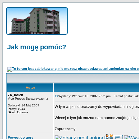
Jak mogę pomóc?
Autor
7A_bolek
Wyslany: Wto Wrz 18, 2007 2:22 pm
Temat postu: Ja
V-ce Prezes Stowarzyszenia
Dolaczyl: 14 Maj 2007
W tym wątku zapraszamy do wypowiadania się przez
Posty: 1044
Skad: Gdańsk
Więcej o tym jak można nam pomóc znajduje się n
Zapraszamy!
Powrot do gory